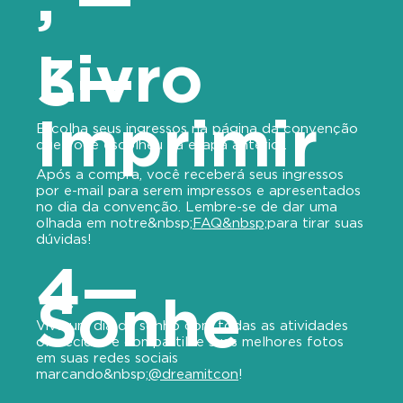
Livro
3—
Imprimir
Escolha seus ingressos na página da convenção
que você escolheu na etapa anterior.
Após a compra, você receberá seus ingressos
por e-mail para serem impressos e apresentados
no dia da convenção. Lembre-se de dar uma
olhada em notre&nbsp;
FAQ&nbsp;
para tirar suas
dúvidas!
4—
Sonhe
Viva um dia de sonho com todas as atividades
oferecidas e compartilhe suas melhores fotos
em suas redes sociais
marcando&nbsp;
@dreamitcon
!