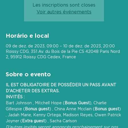
Les inscriptions sont closes
Voir autres événements
Horário e local
09 de dez. de 2023, 09:00 – 10 de dez. de 2023, 20:00
Roissy CDG, 351 Av. du Bois de la Pie CS 42048 Paris Nord
2, 95912 Roissy CDG Cedex, France
Sobre o evento
IL EST OBLIGATOIRE DE POSSÉDER UN PASS AVANT 
D'ACHETER DES EXTRAS.
INVITÉS :
Bart Johnson , Mitchell Hope (
Bonus Guest
), Charlie 
Gillespie (
Bonus guest
) , China Anne Mcclain (
Bonus guest
) 
, Jadah Marie, Kenny Ortega, Madison Reyes, Owen Patrick 
Joyner (
Extra guest
) , Sacha Carlson
D’autres invités seront annoncés prochainement sur nos 