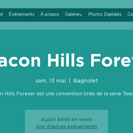
il
Événements
À propos
Galerie
Photos Digitales
Co
acon Hills Fore
sam. 13 mai
  |  
Bagnolet
 Hills Forever est une convention tirée de la série Tee
Aucun billet en vente
Voir d'autres événements