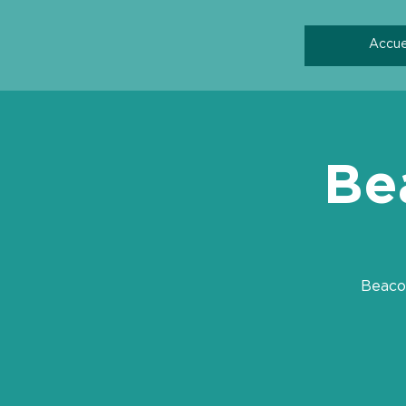
Accue
Be
Beacon