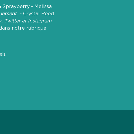
 Sprayberry - Melissa 
uement  
- 
Crystal Reed
k
, 
Twitter
 et 
Instagram
.
dans notre rubrique 
ls.