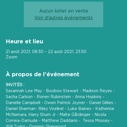
Aucun billet en vente
Voir d'autres événements
Heure et lieu
21 août 2021, 08:30 – 22 août 2021, 23:50
Zoom
À propos de l'événement
INVITÉS :
Savannah Lee May - Booboo Stewart - Madison Reyes - 
Sacha Carlson - Ronen Rubinstein - Anna Hopkins - 
Danielle Campbell - Owen Patrick Joyner - Daniel Gillies - 
Daniel Sharman- Riley Voelkel - Luke Baines - Katherine 
McNamara, Harry Shum Jr - Malte Gårdinger - Nicola 
Correia-Damude - Matthew Daddario -  Tessa Mossey - 
Will Tudor - Dominic Sherwood