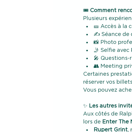
🎟️
 Comment renco
Plusieurs expérien
🎫 Accès à la 
✍️ Séance de 
📸 Photo profe
🤳 Selfie avec
🎤 Questions-
👥 Meeting pri
Certaines prestat
réserver vos billet
Vous pouvez acheter
✨
 Les autres invi
Aux côtés de Ralp
lors de 
Enter The 
Rupert Grint
,