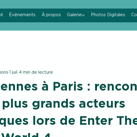
il
Événements
À propos
Galerie
Photos Digitales
Co
ions
1 juil.
4 min de lecture
ennes à Paris : renco
 plus grands acteurs
iques lors de Enter Th