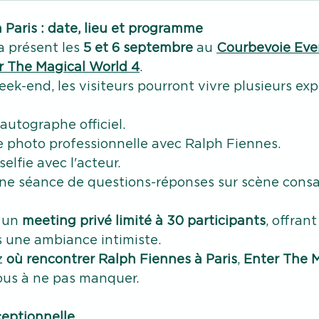
 Paris : date, lieu et programme
a présent les 
5 et 6 septembre
 au 
Courbevoie Eve
r The Magical World
 4
.
ek-end, les visiteurs pourront vivre plusieurs exp
autographe officiel.
e photo professionnelle avec Ralph Fiennes.
elfie avec l'acteur.
une séance de questions-réponses sur scène consa
 un 
meeting privé limité à 30 participants
, offran
s une ambiance intimiste.
 
où rencontrer Ralph Fiennes à Paris
, 
Enter The M
ous à ne pas manquer.
ceptionnelle