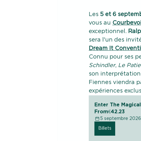
Les 
5 et 6 septem
vous au 
Courbevoi
exceptionnel. 
Ralp
sera l'un des invi
Dream It Convent
Connu pour ses pe
Schindler
, 
Le Patie
son interprétation
Fiennes viendra pa
expériences exclus
Enter The Magica
From
€42.23
5 septembre 2026
Billets