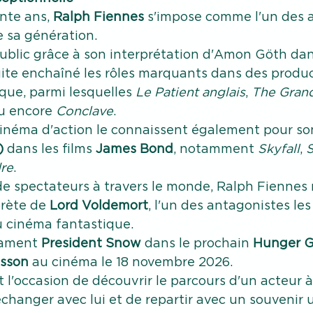
nte ans, 
Ralph Fiennes
 s'impose comme l'un des a
e sa génération.
ublic grâce à son interprétation d'Amon Göth dan
suite enchaîné les rôles marquants dans des produ
ique, parmi lesquelles 
Le Patient anglais
, 
The Gran
u encore 
Conclave
.
inéma d'action le connaissent également pour son
)
 dans les films 
James Bond
, notamment 
Skyfall
, 
S
dre
.
de spectateurs à travers le monde, Ralph Fiennes 
rète de 
Lord Voldemort
, l'un des antagonistes les
 cinéma fantastique.
tament 
President Snow
 dans le prochain 
Hunger G
isson
 au cinéma le 18 novembre 2026. 
t l'occasion de découvrir le parcours d'un acteur à 
échanger avec lui et de repartir avec un souvenir 