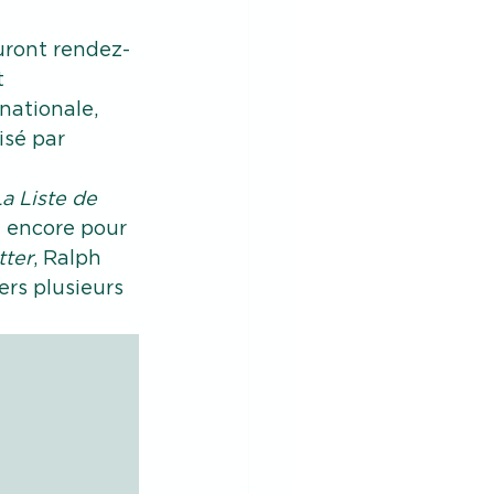
uront rendez-
 
nationale, 
isé par 
a Liste de 
u encore pour 
tter
, Ralph 
rs plusieurs 