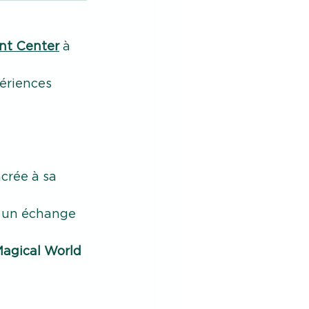
nt Center
 à 
ériences 
crée à sa 
t un échange 
agical World 