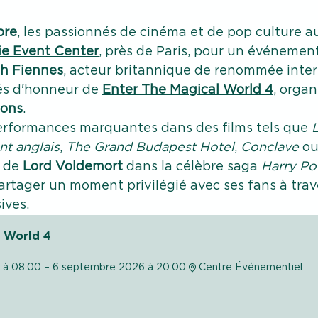
bre
, les passionnés de cinéma et de pop culture a
e Event Center
, près de Paris, pour un événement
h Fiennes
, acteur britannique de renommée inter
tés d'honneur de 
Enter The Magical World
 4
, organ
ions
.
rformances marquantes dans des films tels que 
L
nt anglais
, 
The Grand Budapest Hotel
, 
Conclave
 o
 de 
Lord Voldemort
 dans la célèbre saga 
Harry Po
rtager un moment privilégié avec ses fans à trave
ives.
l World 4
 à 08:00 – 6 septembre 2026 à 20:00
Centre Événementiel