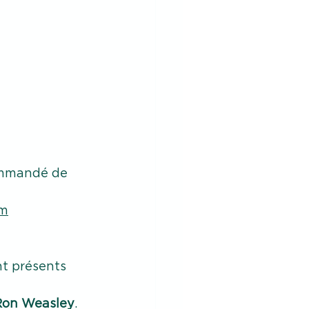
commandé de 
om
t présents 
Ron Weasley
. 