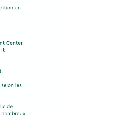
dition un 
nt Center
, 
It 
t.
selon les 
ic de 
es nombreux 