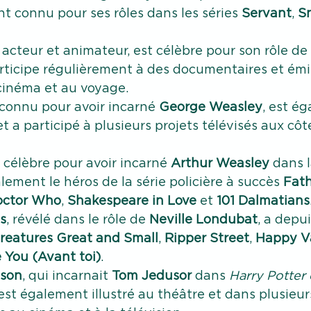
nt connu pour ses rôles dans les séries 
Servant
, 
S
, acteur et animateur, est célèbre pour son rôle de 
articipe régulièrement à des documentaires et émi
cinéma et au voyage.
 connu pour avoir incarné 
George Weasley
, est é
t a participé à plusieurs projets télévisés aux côt
, célèbre pour avoir incarné 
Arthur Weasley
 dans 
alement le héros de la série policière à succès 
Fat
octor Who
, 
Shakespeare in Love
 et 
101 Dalmatians
s
, révélé dans le rôle de 
Neville Londubat
, a depu
Creatures Great and Small
, 
Ripper Street
, 
Happy V
 You (Avant toi)
.
lson
, qui incarnait 
Tom Jedusor
 dans 
Harry Potter 
s'est également illustré au théâtre et dans plusieu