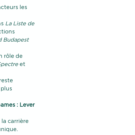
cteurs les 
s 
La Liste de 
ctions 
d Budapest 
 rôle de 
pectre
 et 
reste 
 plus 
ames : Lever 
la carrière 
unique.