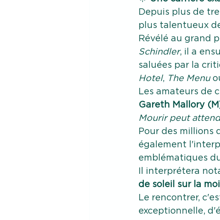
Depuis plus de tre
plus talentueux d
Révélé au grand p
Schindler
, il a en
saluées par la crit
Hotel
, 
The Menu
 o
Les amateurs de c
Gareth Mallory (M
Mourir peut atten
Pour des millions 
également l'interp
emblématiques du
Il interprétera no
de soleil
sur la mo
Le rencontrer, c'es
exceptionnelle, d'