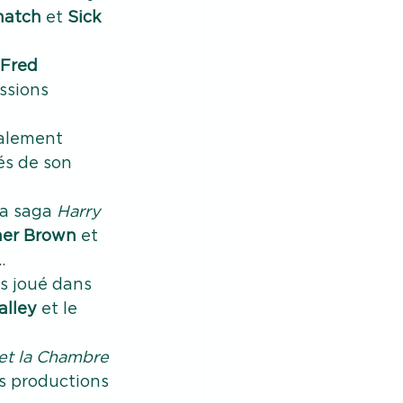
natch
 et 
Sick 
Fred 
ssions 
galement 
és de son 
la saga 
Harry 
her Brown
 et 
..
is joué dans 
alley
 et le 
et la Chambre 
rs productions 