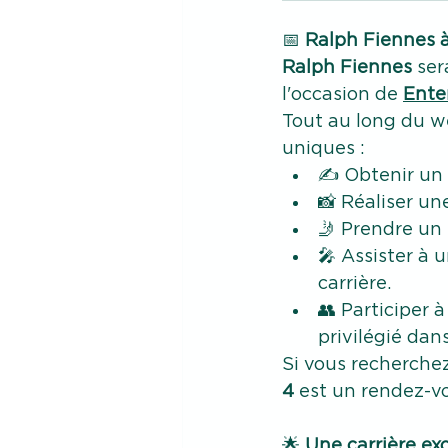
📅
 Ralph Fiennes à
Ralph Fiennes
 ser
l'occasion de 
Ente
Tout au long du we
uniques :
✍️ Obtenir un 
📸 Réaliser un
🤳 Prendre un s
🎤 Assister à 
carrière.
👥 Participer à
privilégié dan
Si vous recherchez
4
 est un rendez-v
🌟
 Une carrière ex