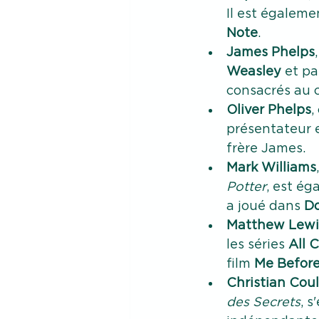
Il est égaleme
Note
.
James Phelps
Weasley
 et p
consacrés au 
Oliver Phelps
,
présentateur e
frère James.
Mark Williams
Potter
, est ég
a joué dans 
D
Matthew Lewi
les séries 
All 
film 
Me Before
Christian Cou
des Secrets
, 