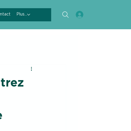
ntact
Plus...
ntrez
e